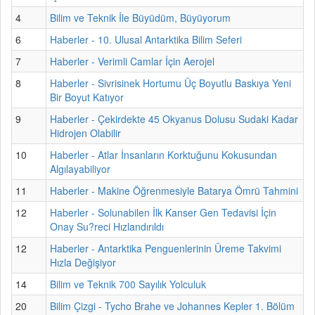
4
Bilim ve Teknik İle Büyüdüm, Büyüyorum
6
Haberler - 10. Ulusal Antarktika Bilim Seferi
7
Haberler - Verimli Camlar İçin Aerojel
8
Haberler - Sivrisinek Hortumu Üç Boyutlu Baskıya Yeni
Bir Boyut Katıyor
9
Haberler - Çekirdekte 45 Okyanus Dolusu Sudaki Kadar
Hidrojen Olabilir
10
Haberler - Atlar İnsanların Korktuğunu Kokusundan
Algılayabiliyor
11
Haberler - Makine Öğrenmesiyle Batarya Ömrü Tahmini
12
Haberler - Solunabilen İlk Kanser Gen Tedavisi İçin
Onay Su?reci Hızlandırıldı
12
Haberler - Antarktika Penguenlerinin Üreme Takvimi
Hızla Değişiyor
14
Bilim ve Teknik 700 Sayılık Yolculuk
20
Bilim Çizgi - Tycho Brahe ve Johannes Kepler 1. Bölüm