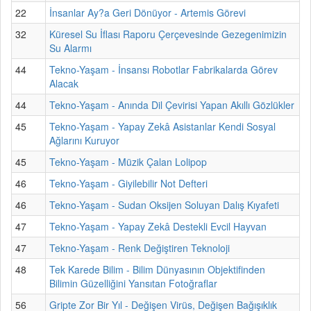
22
İnsanlar Ay?a Geri Dönüyor - Artemis Görevi
32
Küresel Su İflası Raporu Çerçevesinde Gezegenimizin
Su Alarmı
44
Tekno-Yaşam - İnsansı Robotlar Fabrikalarda Görev
Alacak
44
Tekno-Yaşam - Anında Dil Çevirisi Yapan Akıllı Gözlükler
45
Tekno-Yaşam - Yapay Zekâ Asistanlar Kendi Sosyal
Ağlarını Kuruyor
45
Tekno-Yaşam - Müzik Çalan Lolipop
46
Tekno-Yaşam - Giyilebilir Not Defteri
46
Tekno-Yaşam - Sudan Oksijen Soluyan Dalış Kıyafeti
47
Tekno-Yaşam - Yapay Zekâ Destekli Evcil Hayvan
47
Tekno-Yaşam - Renk Değiştiren Teknoloji
48
Tek Karede Bilim - Bilim Dünyasının Objektifinden
Bilimin Güzelliğini Yansıtan Fotoğraflar
56
Gripte Zor Bir Yıl - Değişen Virüs, Değişen Bağışıklık