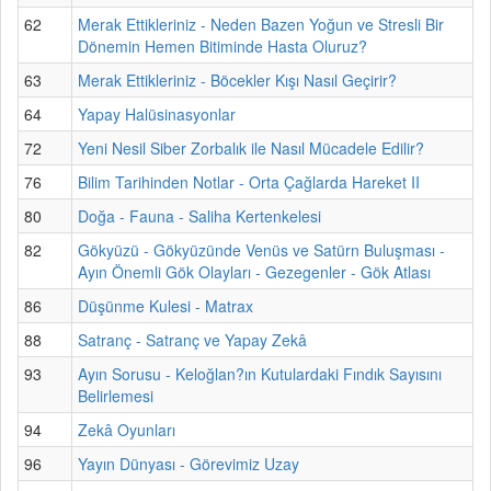
62
Merak Ettikleriniz - Neden Bazen Yoğun ve Stresli Bir
Dönemin Hemen Bitiminde Hasta Oluruz?
63
Merak Ettikleriniz - Böcekler Kışı Nasıl Geçirir?
64
Yapay Halüsinasyonlar
72
Yeni Nesil Siber Zorbalık ile Nasıl Mücadele Edilir?
76
Bilim Tarihinden Notlar - Orta Çağlarda Hareket II
80
Doğa - Fauna - Saliha Kertenkelesi
82
Gökyüzü - Gökyüzünde Venüs ve Satürn Buluşması -
Ayın Önemli Gök Olayları - Gezegenler - Gök Atlası
86
Düşünme Kulesi - Matrax
88
Satranç - Satranç ve Yapay Zekâ
93
Ayın Sorusu - Keloğlan?ın Kutulardaki Fındık Sayısını
Belirlemesi
94
Zekâ Oyunları
96
Yayın Dünyası - Görevimiz Uzay