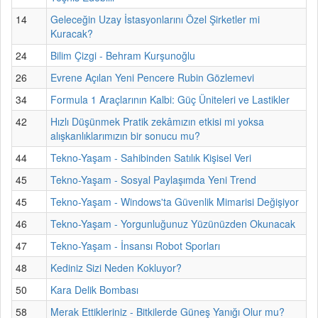
14
Geleceğin Uzay İstasyonlarını Özel Şirketler mi
Kuracak?
24
Bilim Çizgi - Behram Kurşunoğlu
26
Evrene Açılan Yeni Pencere Rubin Gözlemevi
34
Formula 1 Araçlarının Kalbi: Güç Üniteleri ve Lastikler
42
Hızlı Düşünmek Pratik zekâmızın etkisi mi yoksa
alışkanlıklarımızın bir sonucu mu?
44
Tekno-Yaşam - Sahibinden Satılık Kişisel Veri
45
Tekno-Yaşam - Sosyal Paylaşımda Yeni Trend
45
Tekno-Yaşam - Windows'ta Güvenlik Mimarisi Değişiyor
46
Tekno-Yaşam - Yorgunluğunuz Yüzünüzden Okunacak
47
Tekno-Yaşam - İnsansı Robot Sporları
48
Kediniz Sizi Neden Kokluyor?
50
Kara Delik Bombası
58
Merak Ettikleriniz - Bitkilerde Güneş Yanığı Olur mu?