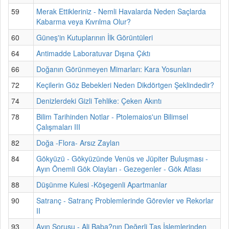
59
Merak Ettikleriniz - Nemli Havalarda Neden Saçlarda
Kabarma veya Kıvrılma Olur?
60
Güneş'in Kutuplarının İlk Görüntüleri
64
Antimadde Laboratuvar Dışına Çıktı
66
Doğanın Görünmeyen Mimarları: Kara Yosunları
72
Keçilerin Göz Bebekleri Neden Dikdörtgen Şeklindedir?
74
Denizlerdeki Gizli Tehlike: Çeken Akıntı
78
Bilim Tarihinden Notlar - Ptolemaios'un Bilimsel
Çalışmaları III
82
Doğa -Flora- Arsız Zaylan
84
Gökyüzü - Gökyüzünde Venüs ve Jüpiter Buluşması -
Ayın Önemli Gök Olayları - Gezegenler - Gök Atlası
88
Düşünme Kulesi -Köşegenli Apartmanlar
90
Satranç - Satranç Problemlerinde Görevler ve Rekorlar
II
93
Ayın Sorusu - Ali Baba?nın Değerli Taş İşlemlerinden