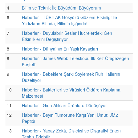
4
Bilim ve Teknik İle Büyüdüm, Büyüyorum
6
Haberler - TÜBİTAK Gökyüzü Gözlem Etkinliği ile
Yıldızların Altında, Bilimin Işığında!
7
Haberler - Duyulabilir Sesler Hücrelerdeki Gen
Etkinliklerini Değiştiriyor
8
Haberler - Dünya'nın En Yaşlı Kayaçları
8
Haberler - James Webb Teleskobu İlk Kez Ötegezegen
Keşfetti
9
Haberler - Bebeklere Şarkı Söylemek Ruh Hallerini
Düzeltiyor
10
Haberler - Bakterileri ve Virüsleri Öldüren Kaplama
Malzemesi
11
Haberler - Gıda Atıkları Ürünlere Dönüşüyor
12
Haberler - Beyin Tümörüne Karşı Yeni Umut: JM2
Peptidi
13
Haberler - Yapay Zekâ, Disleksi ve Disgrafiyi Erken
Teşhis Edebilir