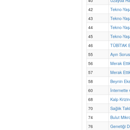
40
Uzayda Hay
42
Tekno-Yaşa
43
Tekno-Yaşa
44
Tekno-Yaş
45
Tekno-Yaşa
46
TÜBİTAK Bi
55
Ayın Sorus
56
Merak Etti
57
Merak Etti
58
Beynin Ek
60
İnternette
68
Kalp Krizin
70
Sağlık Tak
74
Bulut Mik
76
Genetiği D