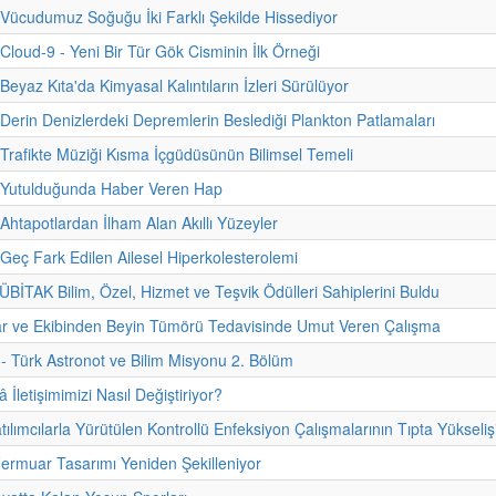
 Vücudumuz Soğuğu İki Farklı Şekilde Hissediyor
 Cloud-9 - Yeni Bir Tür Gök Cisminin İlk Örneği
Beyaz Kıta'da Kimyasal Kalıntıların İzleri Sürülüyor
 Derin Denizlerdeki Depremlerin Beslediği Plankton Patlamaları
 Trafikte Müziği Kısma İçgüdüsünün Bilimsel Temeli
- Yutulduğunda Haber Veren Hap
 Ahtapotlardan İlham Alan Akıllı Yüzeyler
 Geç Fark Edilen Ailesel Hiperkolesterolemi
TÜBİTAK Bilim, Özel, Hizmet ve Teşvik Ödülleri Sahiplerini Buldu
ar ve Ekibinden Beyin Tümörü Tedavisinde Umut Veren Çalışma
i - Türk Astronot ve Bilim Misyonu 2. Bölüm
İletişimimizi Nasıl Değiştiriyor?
ılımcılarla Yürütülen Kontrollü Enfeksiyon Çalışmalarının Tıpta Yükseliş
 Fermuar Tasarımı Yeniden Şekilleniyor