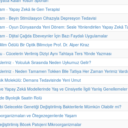
atta Kalan Yosun Sporları
m - Yapay Zekâ ile Gen Terapisi
m - Beyin Stimülasyon Cihazıyla Depresyon Tedavisi
am - Oyun Dünyasında Yeni Dönem: Sesle Yönlendirilen Yapay Zekâ Ta
m - Dijital Çağda Ebeveynler İçin Bazı Faydalı Uygulamalar
lim Ödülü Bir Optik Bilimciye Prof. Dr. Alper Kiraz
u - Cücelerin Verilmiş Diziyi Aynı Tahtaya Ters Yönde Yazması
kleriniz - Yolculuk Sırasında Neden Uykumuz Gelir?
kleriniz - Neden Tamamen Tokken Bile Tatlıya Her Zaman Yerimiz Vardı
sik Molekülü: Demans Tedavisinde Yeni Umut
 ve Yapay Zekâ Modellerinde Yaş ve Cinsiyetle İlgili Yanlış Genellemeler
de Biyolojik Saatin Rolü
ibi Gelecekte Genetiği Değiştirilmiş Bakterilerle Mümkün Olabilir mi?
roorganizmaları ve Ötegezegenlerde Yaşam
eğiştirilmiş Böcek Patojeni Mikroorganizmalar