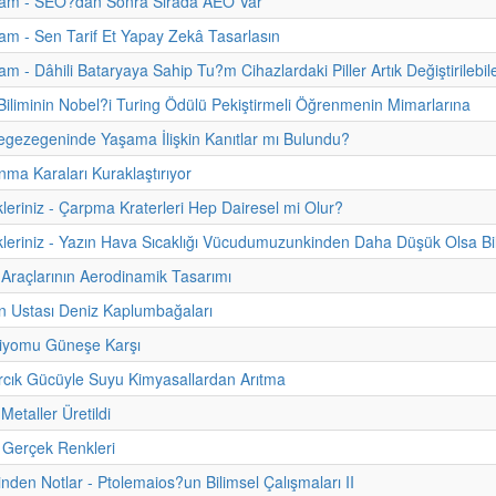
am - SEO?dan Sonra Sırada AEO Var
m - Sen Tarif Et Yapay Zekâ Tasarlasın
m - Dâhili Bataryaya Sahip Tu?m Cihazlardaki Piller Artık Değiştirilebil
 Biliminin Nobel?i Turing Ödülü Pekiştirmeli Öğrenmenin Mimarlarına
gezegeninde Yaşama İlişkin Kanıtlar mı Bulundu?
nma Karaları Kuraklaştırıyor
kleriniz - Çarpma Kraterleri Hep Dairesel mi Olur?
kleriniz - Yazın Hava Sıcaklığı Vücudumuzunkinden Daha Düşük Olsa Bi
Araçlarının Aerodinamik Tasarımı
n Ustası Deniz Kaplumbağaları
biyomu Güneşe Karşı
cık Gücüyle Suyu Kimyasallardan Arıtma
 Metaller Üretildi
 Gerçek Renkleri
inden Notlar - Ptolemaios?un Bilimsel Çalışmaları II