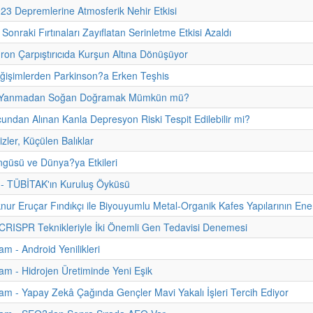
23 Depremlerine Atmosferik Nehir Etkisi
n Sonraki Fırtınaları Zayıflatan Serinletme Etkisi Azaldı
on Çarpıştırıcıda Kurşun Altına Dönüşüyor
ğişimlerden Parkinson?a Erken Teşhis
Yanmadan Soğan Doğramak Mümkün mü?
ndan Alınan Kanla Depresyon Riski Tespit Edilebilir mi?
zler, Küçülen Balıklar
güsü ve Dünya?ya Etkileri
i - TÜBİTAK'ın Kuruluş Öyküsü
lknur Eruçar Fındıkçı ile Biyouyumlu Metal-Organik Kafes Yapılarının En
 CRISPR Teknikleriyle İki Önemli Gen Tedavisi Denemesi
m - Android Yenilikleri
m - Hidrojen Üretiminde Yeni Eşik
m - Yapay Zekâ Çağında Gençler Mavi Yakalı İşleri Tercih Ediyor