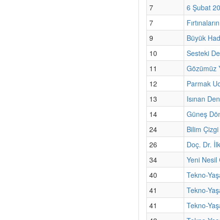
7
6 Şubat 20
7
Fırtınaları
9
Büyük Hadr
10
Sesteki De
11
Gözümüz 
12
Parmak Ucu
13
Isınan Deni
14
Güneş Dön
24
Bilim Çizg
26
Doç. Dr. İ
34
Yeni Nesil
40
Tekno-Yaşa
41
Tekno-Yaşa
41
Tekno-Yaşa