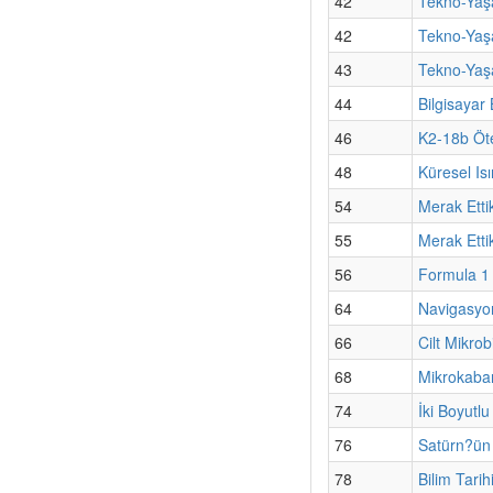
42
Tekno-Yaş
42
Tekno-Yaşa
43
Tekno-Yaşa
44
Bilgisayar
46
K2-18b Öte
48
Küresel Isı
54
Merak Etti
55
Merak Etti
56
Formula 1 
64
Navigasyo
66
Cilt Mikro
68
Mikrokabar
74
İki Boyutlu
76
Satürn?ün
78
Bilim Tarih