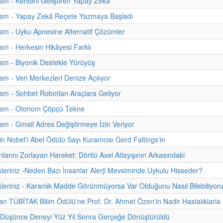
m - Kendini Geliştiren Yapay Zekâ
am - Yapay Zekâ Reçete Yazmaya Başladı
m - Uyku Apnesine Alternatif Çözümler
m - Herkesin Hikâyesi Farklı
am - Biyonik Destekle Yürüyüş
m - Veri Merkezleri Denize Açılıyor
m - Sohbet Robotları Araçlara Geliyor
am - Otonom Çöpçü Tekne
m - Gmail Adres Değiştirmeye İzin Veriyor
n Nobel'i Abel Ödülü Sayı Kuramcısı Gerd Faltings'in
nlarını Zorlayan Hareket: Dörtlü Axel Atlayışının Arkasındaki
kleriniz -Neden Bazı İnsanlar Alerji Mevsiminde Uykulu Hisseder?
kleriniz - Karanlık Madde Görünmüyorsa Var Olduğunu Nasıl Bilebiliyor
 TÜBİTAK Bilim Ödülü'ne Prof. Dr. Ahmet Özen'in Nadir Hastalıklarla Ş
n Düşünce Deneyi Yüz Yıl Sonra Gerçeğe Dönüştürüldü