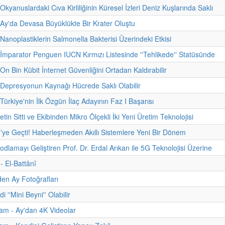
Okyanuslardaki Cıva Kirliliğinin Küresel İzleri Deniz Kuşlarında Saklı
 Ay'da Devasa Büyüklükte Bir Krater Oluştu
 Nanoplastiklerin Salmonella Bakterisi Üzerindeki Etkisi
 İmparator Penguen IUCN Kırmızı Listesinde ''Tehlikede'' Statüsünde
On Bin Kübit İnternet Güvenliğini Ortadan Kaldırabilir
 Depresyonun Kaynağı Hücrede Saklı Olabilir
Türkiye'nin İlk Özgün İlaç Adayının Faz I Başarısı
etin Sitti ve Ekibinden Mikro Ölçekli İki Yeni Üretim Teknolojisi
'ye Geçti! Haberleşmeden Akıllı Sistemlere Yeni Bir Dönem
odlamayı Geliştiren Prof. Dr. Erdal Arıkan ile 5G Teknolojisi Üzerine
 - El-Battânî
den Ay Fotoğrafları
i ''Mini Beyni'' Olabilir
am - Ay'dan 4K Videolar