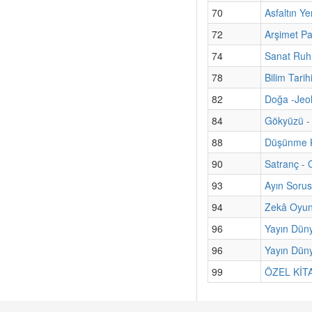
70
Asfaltın Ye
72
Arşimet Pa
74
Sanat Ruhu
78
Bilim Tari
82
Doğa -Jeol
84
Gökyüzü - 
88
Düşünme K
90
Satranç - 
93
Ayın Sorus
94
Zekâ Oyun
96
Yayın Dün
96
Yayın Düny
99
ÖZEL KİTAP