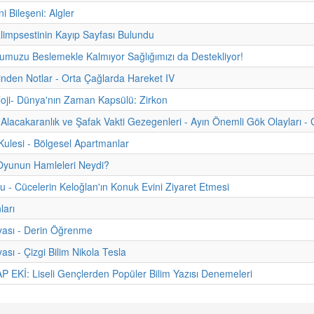
ni Bileşeni: Algler
limpsestinin Kayıp Sayfası Bulundu
muzu Beslemekle Kalmıyor Sağlığımızı da Destekliyor!
hinden Notlar - Orta Çağlarda Hareket IV
oji- Dünya'nın Zaman Kapsülü: Zirkon
Alacakaranlık ve Şafak Vakti Gezegenleri - Ayın Önemli Gök Olayları - 
ulesi - Bölgesel Apartmanlar
Oyunun Hamleleri Neydi?
u - Cücelerin Keloğlan'ın Konuk Evini Ziyaret Etmesi
ları
yası - Derin Öğrenme
ası - Çizgi Bilim Nikola Tesla
 EKİ: Liseli Gençlerden Popüler Bilim Yazısı Denemeleri