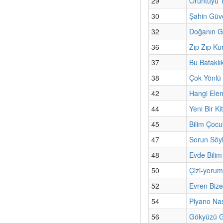
29
Örüntüyü T
30
Şahin Güv
32
Doğanın Gi
36
Zıp Zıp Ku
37
Bu Bataklı
38
Çok Yönlü 
42
Hangi Ele
44
Yeni Bir K
45
Bilim Çocu
47
Sorun Söyl
48
Evde Bilim
50
Çizi-yorum 
52
Evren Bize
54
Piyano Nası
56
Gökyüzü G