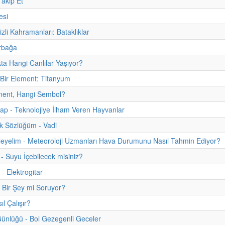
akip Et
esi
zli Kahramanları: Bataklıklar
rbağa
kta Hangi Canlılar Yaşıyor?
Bir Element: Titanyum
ment, Hangi Sembol?
itap - Teknolojiye İlham Veren Hayvanlar
k Sözlüğüm - Vadi
eyelim - Meteoroloji Uzmanları Hava Durumunu Nasıl Tahmin Ediyor?
 - Suyu İçebilecek misiniz?
- Elektrogitar
 Bir Şey mi Soruyor?
l Çalışır?
ünlüğü - Bol Gezegenli Geceler