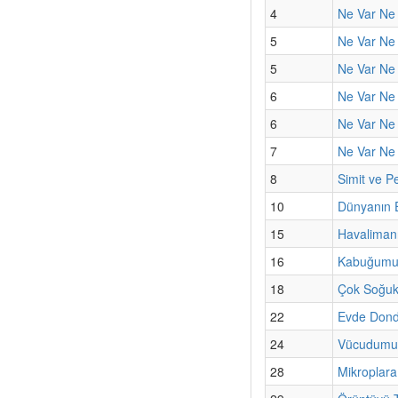
4
Ne Var Ne
5
Ne Var Ne 
5
Ne Var Ne
6
Ne Var Ne 
6
Ne Var Ne 
7
Ne Var Ne
8
Simit ve Pe
10
Dünyanın E
15
Havaliman
16
Kabuğumun
18
Çok Soğuk 
22
Evde Dond
24
Vücudumuzu
28
Mikroplara