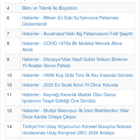
4
Bilim ve Teknik İle Büyüdüm
6
Haberler - Bilinen En Eski Su?pernova Patlaması
Gözlemlendi
7
Haberler - Avustralya?daki Alg Patlamasının Faili Şaşırttı
8
Haberler - COVID-19?da Bir Molekül Mercek Altına
Alındı
9
Haberler - Etiyopya?daki Hayli Gubbi Volkanı Binlerce
Yıl Aradan Sonra Patladı
10
Haberler - H5N5 Kuş Gribi Türü İlk Kez İnsanda Görüldü
10
Haberler - 2025 En Sıcak İkinci Yıl Olma Yolunda
11
Haberler - Kaynağı Karanlık Madde Olan Gama
Işınlarının Tespit Edildiği Öne Sürüldü
12
Haberler - Multipl Sklerozun İlk İzleri Belirtilerden Yıllar
Önce Kanda Ortaya Çıkıyor
14
Türkiye?nin Uzay Vizyonunun Küresel Buluşma Noktası:
Uluslararası Uzay Kongresi (IAC) 2026 Antalya