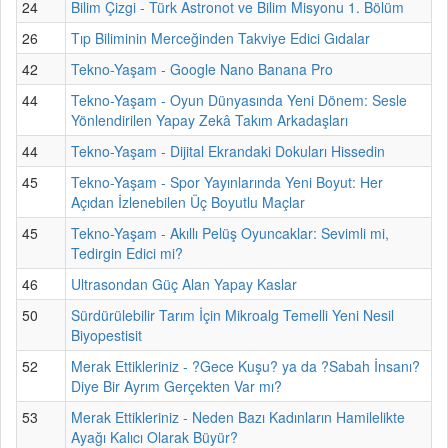
24
Bilim Çizgi - Türk Astronot ve Bilim Misyonu 1. Bölüm
26
Tıp Biliminin Merceğinden Takviye Edici Gıdalar
42
Tekno-Yaşam - Google Nano Banana Pro
44
Tekno-Yaşam - Oyun Dünyasında Yeni Dönem: Sesle
Yönlendirilen Yapay Zekâ Takım Arkadaşları
44
Tekno-Yaşam - Dijital Ekrandaki Dokuları Hissedin
45
Tekno-Yaşam - Spor Yayınlarında Yeni Boyut: Her
Açıdan İzlenebilen Üç Boyutlu Maçlar
45
Tekno-Yaşam - Akıllı Pelüş Oyuncaklar: Sevimli mi,
Tedirgin Edici mi?
46
Ultrasondan Güç Alan Yapay Kaslar
50
Sürdürülebilir Tarım İçin Mikroalg Temelli Yeni Nesil
Biyopestisit
52
Merak Ettikleriniz - ?Gece Kuşu? ya da ?Sabah İnsanı?
Diye Bir Ayrım Gerçekten Var mı?
53
Merak Ettikleriniz - Neden Bazı Kadınların Hamilelikte
Ayağı Kalıcı Olarak Büyür?