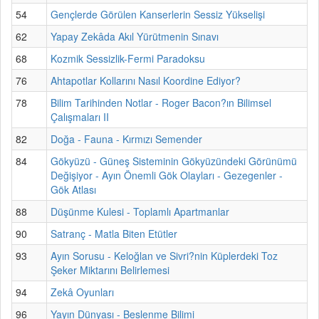
54
Gençlerde Görülen Kanserlerin Sessiz Yükselişi
62
Yapay Zekâda Akıl Yürütmenin Sınavı
68
Kozmik Sessizlik-Fermi Paradoksu
76
Ahtapotlar Kollarını Nasıl Koordine Ediyor?
78
Bilim Tarihinden Notlar - Roger Bacon?ın Bilimsel
Çalışmaları II
82
Doğa - Fauna - Kırmızı Semender
84
Gökyüzü - Güneş Sisteminin Gökyüzündeki Görünümü
Değişiyor - Ayın Önemli Gök Olayları - Gezegenler -
Gök Atlası
88
Düşünme Kulesi - Toplamlı Apartmanlar
90
Satranç - Matla Biten Etütler
93
Ayın Sorusu - Keloğlan ve Sivri?nin Küplerdeki Toz
Şeker Miktarını Belirlemesi
94
Zekâ Oyunları
96
Yayın Dünyası - Beslenme Bilimi