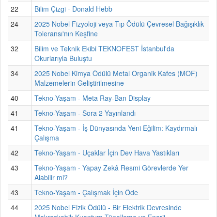
22
Bilim Çizgi - Donald Hebb
24
2025 Nobel Fizyoloji veya Tıp Ödülü Çevresel Bağışıklık
Toleransı'nın Keşfine
32
Bilim ve Teknik Ekibi TEKNOFEST İstanbul'da
Okurlarıyla Buluştu
34
2025 Nobel Kimya Ödülü Metal Organik Kafes (MOF)
Malzemelerin Geliştirilmesine
40
Tekno-Yaşam - Meta Ray-Ban Display
41
Tekno-Yaşam - Sora 2 Yayınlandı
41
Tekno-Yaşam - İş Dünyasında Yeni Eğilim: Kaydırmalı
Çalışma
42
Tekno-Yaşam - Uçaklar İçin Dev Hava Yastıkları
43
Tekno-Yaşam - Yapay Zekâ Resmi Görevlerde Yer
Alabilir mi?
43
Tekno-Yaşam - Çalışmak İçin Öde
44
2025 Nobel Fizik Ödülü - Bir Elektrik Devresinde
Makroskobik Kuantum Tünelleme ve Enerji