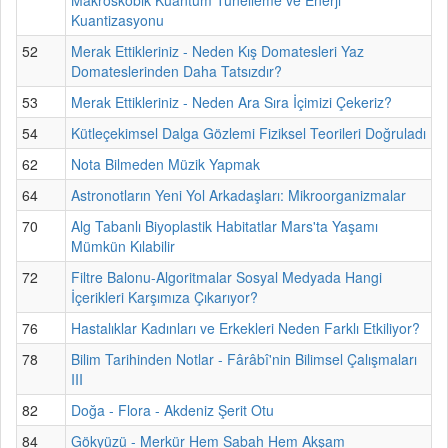
Kuantizasyonu
52
Merak Ettikleriniz - Neden Kış Domatesleri Yaz
Domateslerinden Daha Tatsızdır?
53
Merak Ettikleriniz - Neden Ara Sıra İçimizi Çekeriz?
54
Kütleçekimsel Dalga Gözlemi Fiziksel Teorileri Doğruladı
62
Nota Bilmeden Müzik Yapmak
64
Astronotların Yeni Yol Arkadaşları: Mikroorganizmalar
70
Alg Tabanlı Biyoplastik Habitatlar Mars'ta Yaşamı
Mümkün Kılabilir
72
Filtre Balonu-Algoritmalar Sosyal Medyada Hangi
İçerikleri Karşımıza Çıkarıyor?
76
Hastalıklar Kadınları ve Erkekleri Neden Farklı Etkiliyor?
78
Bilim Tarihinden Notlar - Fârâbî'nin Bilimsel Çalışmaları
III
82
Doğa - Flora - Akdeniz Şerit Otu
84
Gökyüzü - Merkür Hem Sabah Hem Akşam