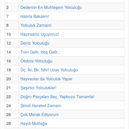
2
Dedemin En Muhteşem Yolculuğu
7
Hatırla Bakalım!
8
Yolculuk Zamanı!
10
Hazırsanız Uçuyoruz!
12
Deniz Yolculuğu
14
Tren Gelir, Hoş Gelir...
16
Otobüs Yolculuğu
18
Üç, İki, Bir, Sıfır! Uzay Yolculuğu
20
Hayvanlar da Yolculuk Yapar
21
Şaşırtıcı Yolculuklar!
22
Doğru Parçaları Seç, Yapbozu Tamamla!
24
Şimdi Hareket Zamanı
26
Çok Merak Ediyorum
28
Haydi Mutfağa