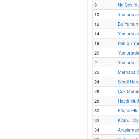
8
Ne Çok Yu
10
Yumurtalar
12
Bu Yumurta
14
Yumurtalar
16
Bak Şu Yu
20
Yumurtada
21
Yumurta... 
22
Merhaba O
24
Şimdi Har
26
Çok Merak
28
Haydi Mut
30
Küçük Elle
32
Kitap... Oy
34
Araştırmac