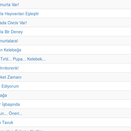
murta Var!
la Hayvanları Eşleştir
da Civciv Var!
la Bir Deney
murtalara!
n Kelebeğe
Tırtıl... Pupa... Kelebek...
rnitorenk!
eket Zamanı
 Ediyorum
fağa
r İşbaşında
un... Öneri...
ı Tavuk